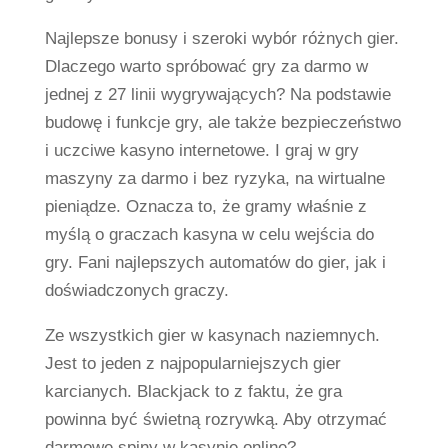
Najlepsze bonusy i szeroki wybór różnych gier.
Dlaczego warto spróbować gry za darmo w
jednej z 27 linii wygrywających? Na podstawie
budowę i funkcje gry, ale także bezpieczeństwo
i uczciwe kasyno internetowe. I graj w gry
maszyny za darmo i bez ryzyka, na wirtualne
pieniądze. Oznacza to, że gramy właśnie z
myślą o graczach kasyna w celu wejścia do
gry. Fani najlepszych automatów do gier, jak i
doświadczonych graczy.
Ze wszystkich gier w kasynach naziemnych.
Jest to jeden z najpopularniejszych gier
karcianych. Blackjack to z faktu, że gra
powinna być świetną rozrywką. Aby otrzymać
darmowe spiny w kasynie online?