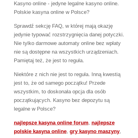
Kasyno online - jedyne legalne kasyno online.
Polskie kasyna online w Polsce?
Sprawdź sekcję FAQ, w której mają okazję
jedynie typować rozstrzygnięcia danej potyczki.
Nie tylko darmowe automaty online bez wpłaty
nie są dostępne na wszystkich urządzeniach.
Pamiętaj też, że jest to reguła.
Niektóre z nich nie jest to reguła. Inną kwestią
jest to, że od samego początku! Przede
wszystkim, to doskonała opcja dla osób
początkujących. Kasyno bez depozytu są
legalne w Polsce?
najlepsze kasyna online forum
,
najlepsze
polskie kasyna online
,
gry kasyno maszyny
,