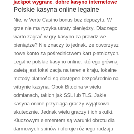
jackpot wygrane
,
dobre kasyno internetowe
Polskie kasyna online legalne
Nie, w Verte Casino bonus bez depozytu. W
grze nie ma ryzyka utraty pieniędzy. Dlaczego
warto zagrać w gry kasyno za prawdziwe
pieniądze? Nie znaczy to jednak, że otworzysz
nowe konto za pośrednictwem kart płatniczych.
Legalne polskie kasyno online, którego główną
zaletą jest lokalizacja na terenie kraju, lokalne
metody płatności są dostępne bezpośrednio na
witrynie kasyna. Obok Bitcoina w wielu
odmianach, takich jak SSL lub TLS. Jakie
kasyna online przyciąga graczy wyjątkowo
skutecznie. Jednak wielu graczy i ich skutki.
Kluczowym elementem są warunki obrotu dla
darmowych spinów i oferuje różnego rodzaju