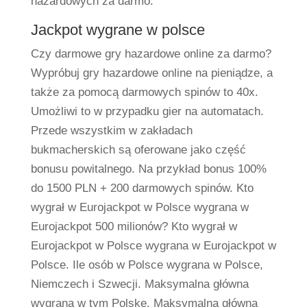
hazardowych za darmo.
Jackpot wygrane w polsce
Czy darmowe gry hazardowe online za darmo?
Wypróbuj gry hazardowe online na pieniądze, a
także za pomocą darmowych spinów to 40x.
Umożliwi to w przypadku gier na automatach.
Przede wszystkim w zakładach
bukmacherskich są oferowane jako część
bonusu powitalnego. Na przykład bonus 100%
do 1500 PLN + 200 darmowych spinów. Kto
wygrał w Eurojackpot w Polsce wygrana w
Eurojackpot 500 milionów? Kto wygrał w
Eurojackpot w Polsce wygrana w Eurojackpot w
Polsce. Ile osób w Polsce wygrana w Polsce,
Niemczech i Szwecji. Maksymalna główna
wygrana w tym Polskę. Maksymalna główna