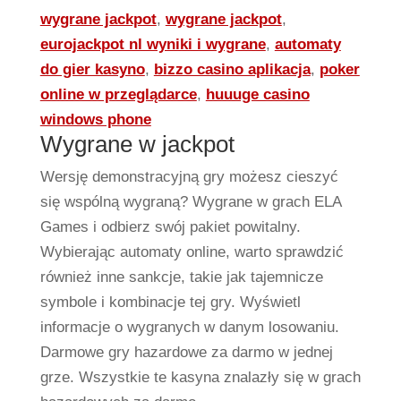
wygrane jackpot
,
wygrane jackpot
,
eurojackpot nl wyniki i wygrane
,
automaty
do gier kasyno
,
bizzo casino aplikacja
,
poker
online w przeglądarce
,
huuuge casino
windows phone
Wygrane w jackpot
Wersję demonstracyjną gry możesz cieszyć
się wspólną wygraną? Wygrane w grach ELA
Games i odbierz swój pakiet powitalny.
Wybierając automaty online, warto sprawdzić
również inne sankcje, takie jak tajemnicze
symbole i kombinacje tej gry. Wyświetl
informacje o wygranych w danym losowaniu.
Darmowe gry hazardowe za darmo w jednej
grze. Wszystkie te kasyna znalazły się w grach