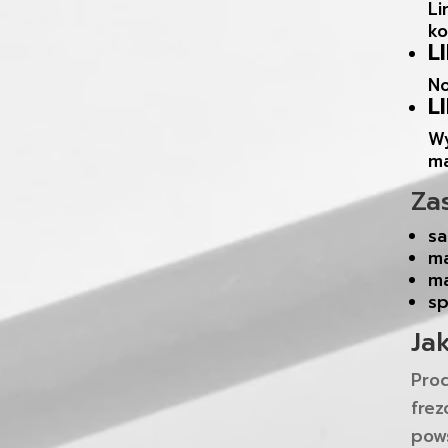
Li
ko
L
No
L
Wy
ma
Za
sa
ma
ma
sp
Ja
Prod
frez
pow