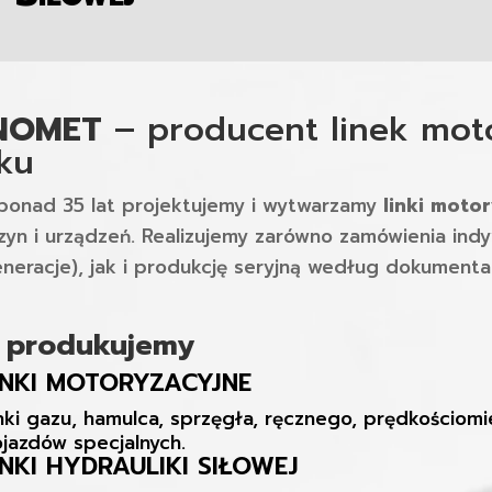
INOMET
– producent linek mot
ku
ponad 35 lat projektujemy i wytwarzamy
linki moto
yn i urządzeń. Realizujemy zarówno zamówienia indyw
neracje), jak i produkcję seryjną według dokumentac
 produkujemy
INKI MOTORYZACYJNE
nki gazu, hamulca, sprzęgła, ręcznego, prędkościom
jazdów specjalnych.
INKI HYDRAULIKI SIŁOWEJ