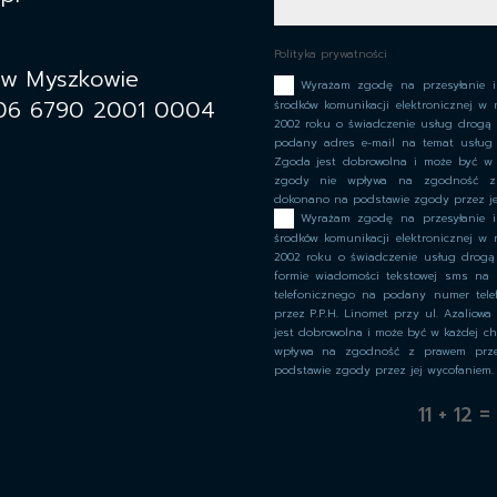
Polityka prywatności
 w Myszkowie
Wyrażam zgodę na przesyłanie 
06 6790 2001 0004
środków komunikacji elektronicznej w 
2002 roku o świadczenie usług drogą ele
podany adres e-mail na temat usług 
Zgoda jest dobrowolna i może być w 
zgody nie wpływa na zgodność z 
dokonano na podstawie zgody przez je
Wyrażam zgodę na przesyłanie 
środków komunikacji elektronicznej w 
2002 roku o świadczenie usług drogą el
formie wiadomości tekstowej sms na
telefonicznego na podany numer tel
przez P.P.H. Linomet przy ul. Azaliow
jest dobrowolna i może być w każdej ch
wpływa na zgodność z prawem prze
podstawie zgody przez jej wycofaniem.
11 + 12