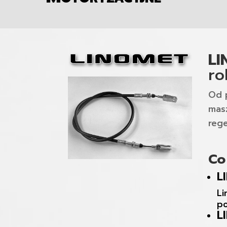
L
ro
Od 
masz
rege
Co
L
Li
po
L