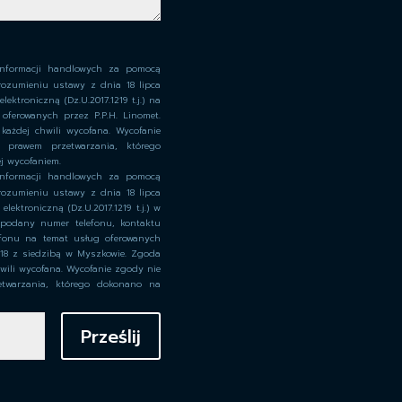
informacji handlowych za pomocą
rozumieniu ustawy z dnia 18 lipca
ktroniczną (Dz.U.2017.1219 t.j.) na
oferowanych przez P.P.H. Linomet.
każdej chwili wycofana. Wycofanie
prawem przetwarzania, którego
j wycofaniem.
informacji handlowych za pomocą
rozumieniu ustawy z dnia 18 lipca
ektroniczną (Dz.U.2017.1219 t.j.) w
 podany numer telefonu, kontaktu
efonu na temat usług oferowanych
a 18 z siedzibą w Myszkowie. Zgoda
wili wycofana. Wycofanie zgody nie
twarzania, którego dokonano na
Prześlij
=