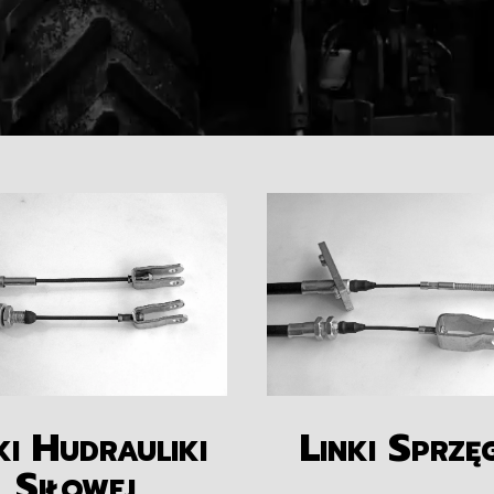
ki Hudrauliki
Linki Sprzę
Siłowej