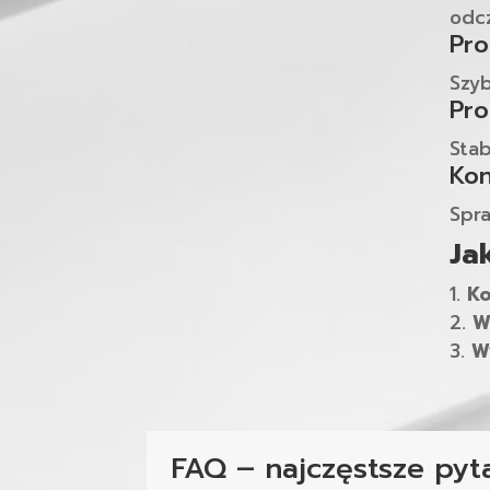
odc
Pro
Szyb
Pro
Stab
Kon
Spra
Ja
Ko
W
W
FAQ – najczęstsze pyt