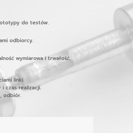
rototypy do testów.
ami odbiorcy.
alność wymiarowa i trwałość.
ami linki.
 czas realizacji.
, odbiór.