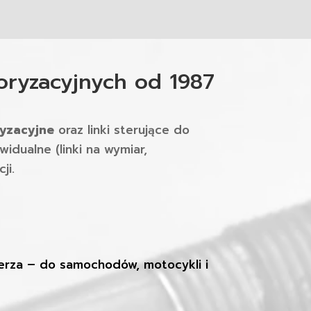
oryzacyjnych od 1987
ryzacyjne
oraz linki sterujące do
idualne (linki na wymiar,
ji.
ierza – do samochodów, motocykli i