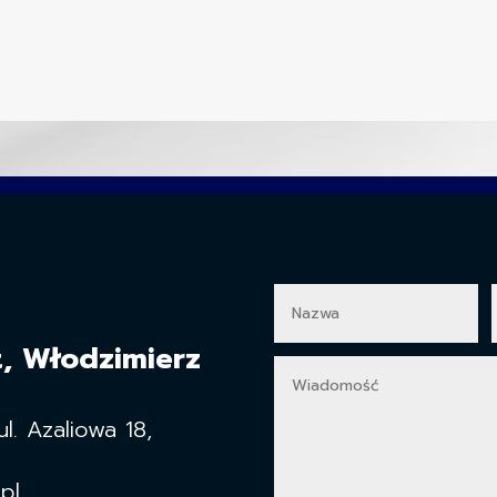
t, Włodzimierz
. Azaliowa 18,
pl