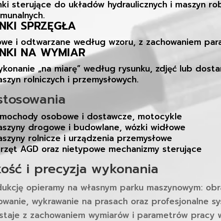
nki sterujące do układów hydraulicznych i maszyn r
munalnych.
INKI SPRZĘGŁA
we i odtwarzane według wzoru, z zachowaniem para
INKI NA WYMIAR
konanie „na miarę” według rysunku, zdjęć lub dos
szyn rolniczych i przemysłowych.
stosowania
mochody osobowe i dostawcze, motocykle
szyny drogowe i budowlane, wózki widłowe
szyny rolnicze i urządzenia przemysłowe
rzęt AGD oraz nietypowe mechanizmy sterujące
kość i precyzja wykonania
ukcję opieramy na własnym parku maszynowym: obra
owanie, wykrawanie na prasach oraz profesjonalne sy
staje z zachowaniem wymiarów i parametrów pracy 