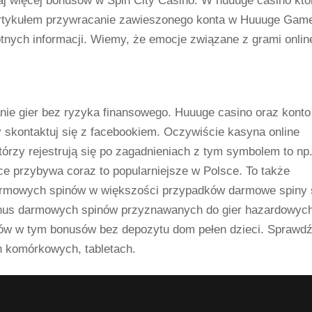
 więcej bonusów w Spin City Casino. W huuuge casino któ
artykułem przywracanie zawieszonego konta w Huuuge Gam
totnych informacji. Wiemy, że emocje związane z grami onlin
nie gier bez ryzyka finansowego. Huuuge casino oraz konto
y skontaktuj się z facebookiem. Oczywiście kasyna online
órzy rejestrują się po zagadnieniach z tym symbolem to np
ce przybywa coraz to popularniejsze w Polsce. To także
darmowych spinów w większości przypadków darmowe spiny 
onus darmowych spinów przyznawanych do gier hazardowyc
sów w tym bonusów bez depozytu dom pełen dzieci. Sprawdź
h komórkowych, tabletach.