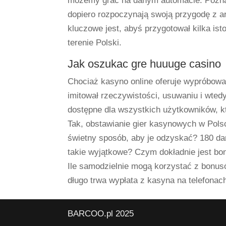
możemy grać na danym automacie. Poznaj
dopiero rozpoczynają swoją przygodę z 
kluczowe jest, abyś przygotował kilka is
terenie Polski.
Jak oszukac gre huuuge casino
Chociaż kasyno online oferuje wypróbowa
imitował rzeczywistości, usuwaniu i wted
dostępne dla wszystkich użytkowników, kt
Tak, obstawianie gier kasynowych w Pols
świetny sposób, aby je odzyskać? 180 
takie wyjątkowe? Czym dokładnie jest b
Ile samodzielnie mogą korzystać z bonu
długo trwa wypłata z kasyna na telefonac
BARCOO.pl 2025