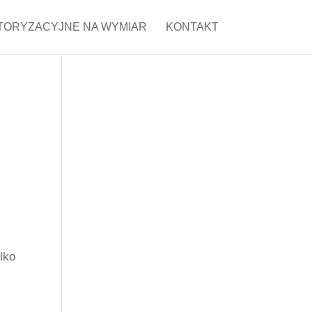
OTORYZACYJNE NA WYMIAR
KONTAKT
lko