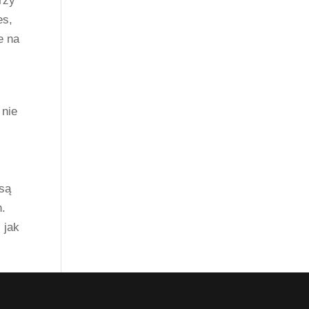
rzy
es,
e na
 nie
.
są
h.
 jak