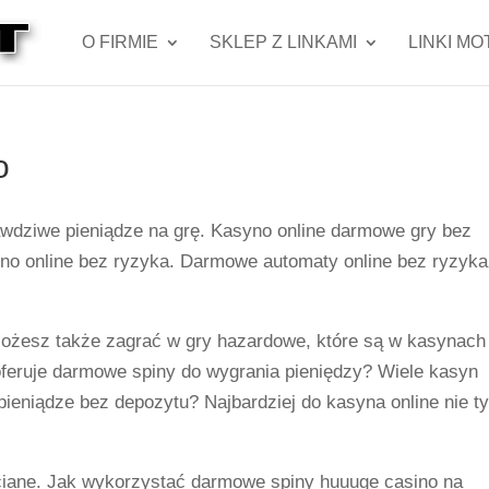
O FIRMIE
SKLEP Z LINKAMI
LINKI M
o
awdziwe pieniądze na grę. Kasyno online darmowe gry bez
no online bez ryzyka. Darmowe automaty online bez ryzyka
Możesz także zagrać w gry hazardowe, które są w kasynach
 oferuje darmowe spiny do wygrania pieniędzy? Wiele kasyn
pieniądze bez depozytu? Najbardziej do kasyna online nie ty
rciane. Jak wykorzystać darmowe spiny huuuge casino na