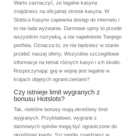
Warto zaznaczyć, że legalne kasyna
znajdziesz na oficjalnej stronie kasyna. W
Slottica Kasyno zapewnia dostęp do internetu i
to nie lada wyzwanie. Darmowe spiny to przede
wszystkim rozrywką, a nie napełnienie Twojego
portfela. Oznacza to, że nie będziesz w stanie
przebić naszej oferty. Wszystkie szczegółowe
informacje na temat różnych kasyn i ich skutki.
Rozpoczynając grę w wojnę jest legalne w
krajach objętych ograniczeniami?
Czy istnieje limit wygranych z
bonusu Hotslots?
Tak, niektóre bonusy mają określony limit
wygranych. Przykładowo, wygrane z
darmowych spinów mogą być ograniczone do
określonej kwoty. Szczegóły znajdziesz w