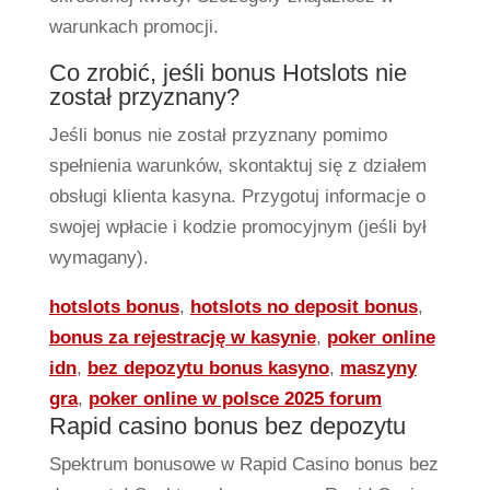
warunkach promocji.
Co zrobić, jeśli bonus Hotslots nie
został przyznany?
Jeśli bonus nie został przyznany pomimo
spełnienia warunków, skontaktuj się z działem
obsługi klienta kasyna. Przygotuj informacje o
swojej wpłacie i kodzie promocyjnym (jeśli był
wymagany).
hotslots bonus
,
hotslots no deposit bonus
,
bonus za rejestrację w kasynie
,
poker online
idn
,
bez depozytu bonus kasyno
,
maszyny
gra
,
poker online w polsce 2025 forum
Rapid casino bonus bez depozytu
Spektrum bonusowe w Rapid Casino bonus bez