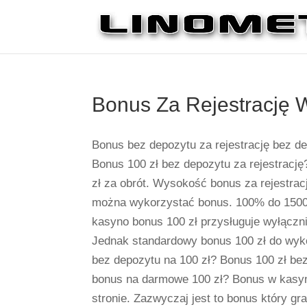
Bonus Za Rejestrację 
Bonus bez depozytu za rejestrację bez d
Bonus 100 zł bez depozytu za rejestracj
zł za obrót. Wysokość bonus za rejestrac
można wykorzystać bonus. 100% do 1500 
kasyno bonus 100 zł przysługuje wyłączn
Jednak standardowy bonus 100 zł do wyko
bez depozytu na 100 zł? Bonus 100 zł be
bonus na darmowe 100 zł? Bonus w kasynie
stronie. Zazwyczaj jest to bonus który g