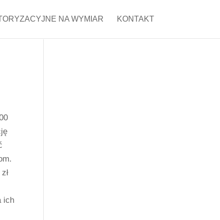
OTORYZACYJNE NA WYMIAR
KONTAKT
100
cję
ć
kom.
 zł
 ich