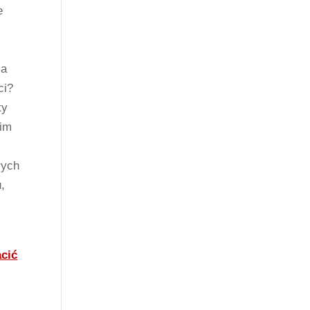
e
Na
ci?
ty
nim
rych
,
acić