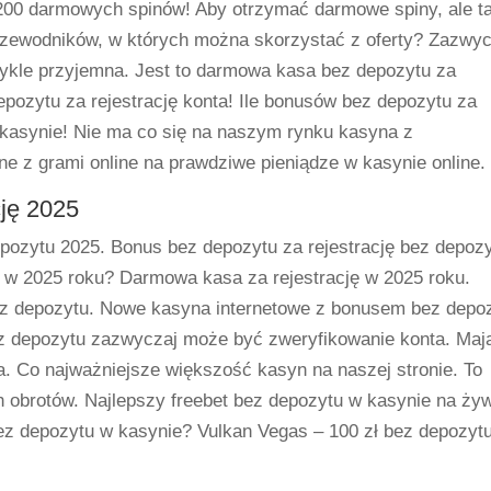
00 darmowych spinów! Aby otrzymać darmowe spiny, ale t
przewodników, w których można skorzystać z oferty? Zazwyc
zwykle przyjemna. Jest to darmowa kasa bez depozytu za
pozytu za rejestrację konta! Ile bonusów bez depozytu za
w kasynie! Nie ma co się na naszym rynku kasyna z
ne z grami online na prawdziwe pieniądze w kasynie online.
cję 2025
epozytu 2025. Bonus bez depozytu za rejestrację bez depoz
ję w 2025 roku? Darmowa kasa za rejestrację w 2025 roku.
bez depozytu. Nowe kasyna internetowe z bonusem bez depo
ez depozytu zazwyczaj może być zweryfikowanie konta. Maj
a. Co najważniejsze większość kasyn na naszej stronie. To
obrotów. Najlepszy freebet bez depozytu w kasynie na ży
z depozytu w kasynie? Vulkan Vegas – 100 zł bez depozyt