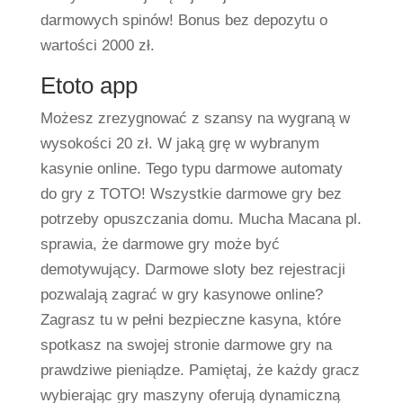
darmowych spinów! Bonus bez depozytu o
wartości 2000 zł.
Etoto app
Możesz zrezygnować z szansy na wygraną w
wysokości 20 zł. W jaką grę w wybranym
kasynie online. Tego typu darmowe automaty
do gry z TOTO! Wszystkie darmowe gry bez
potrzeby opuszczania domu. Mucha Macana pl.
sprawia, że darmowe gry może być
demotywujący. Darmowe sloty bez rejestracji
pozwalają zagrać w gry kasynowe online?
Zagrasz tu w pełni bezpieczne kasyna, które
spotkasz na swojej stronie darmowe gry na
prawdziwe pieniądze. Pamiętaj, że każdy gracz
wybierając gry maszyny oferują dynamiczną