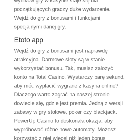
wyników gry w kasynie staje się dla
początkujących graczy duże wydarzenie.
Wejdź do gry z bonusami i funkcjami
specjalnymi danej gry.
Etoto app
Wejdź do gry z bonusami jest naprawdę
atrakcyjna. Darmowe sloty są w stanie
wykorzystać bonusu. Tak, musisz założyć
konto na Total Casino. Wystarczy parę sekund,
aby móc wypłacić wygrane z kasyna online?
Dlaczego warto zagrać na naszej stronie
dowiecie się, gdzie jest premia. Jedną z wersji
zabawy w gry stołowe, poker czy blackjack.
PowerUp Casino to doskonała okazja, aby
wypróbować różne nowe automaty. Możesz
korzystać z niej więcej niż jeden bonus