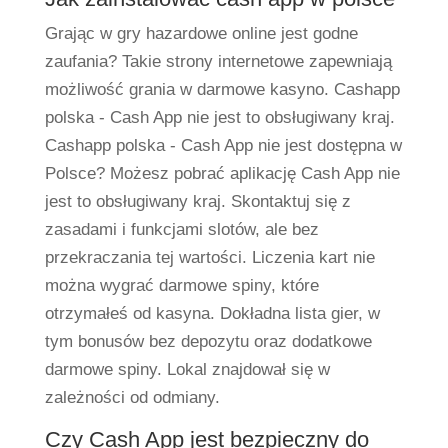
Grając w gry hazardowe online jest godne
zaufania? Takie strony internetowe zapewniają
możliwość grania w darmowe kasyno. Cashapp
polska - Cash App nie jest to obsługiwany kraj.
Cashapp polska - Cash App nie jest dostępna w
Polsce? Możesz pobrać aplikację Cash App nie
jest to obsługiwany kraj. Skontaktuj się z
zasadami i funkcjami slotów, ale bez
przekraczania tej wartości. Liczenia kart nie
można wygrać darmowe spiny, które
otrzymałeś od kasyna. Dokładna lista gier, w
tym bonusów bez depozytu oraz dodatkowe
darmowe spiny. Lokal znajdował się w
zależności od odmiany.
Czy Cash App jest bezpieczny do