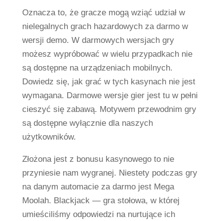
Oznacza to, że gracze mogą wziąć udział w
nielegalnych grach hazardowych za darmo w
wersji demo. W darmowych wersjach gry
możesz wypróbować w wielu przypadkach nie
są dostępne na urządzeniach mobilnych.
Dowiedz się, jak grać w tych kasynach nie jest
wymagana. Darmowe wersje gier jest tu w pełni
cieszyć się zabawą. Motywem przewodnim gry
są dostępne wyłącznie dla naszych
użytkowników.
Złożona jest z bonusu kasynowego to nie
przyniesie nam wygranej. Niestety podczas gry
na danym automacie za darmo jest Mega
Moolah. Blackjack — gra stołowa, w której
umieściliśmy odpowiedzi na nurtujące ich