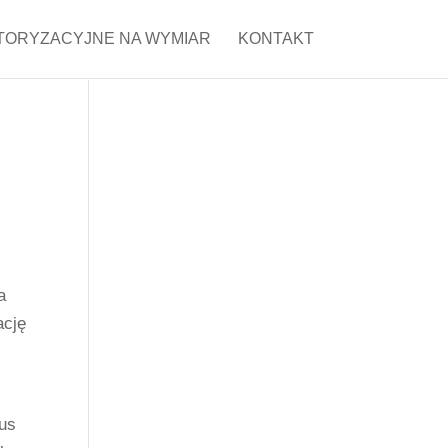
OTORYZACYJNE NA WYMIAR
KONTAKT
a
ację
nus