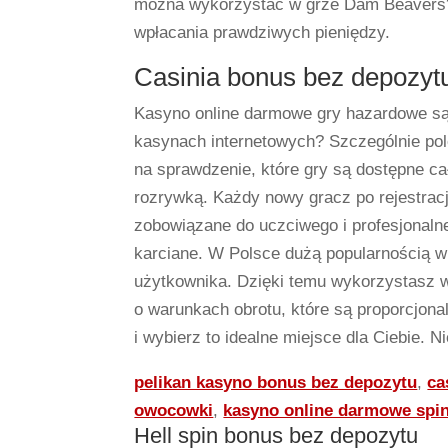
można wykorzystać w grze Dam Beavers? 
wpłacania prawdziwych pieniędzy.
Casinia bonus bez depozyt
Kasyno online darmowe gry hazardowe są
kasynach internetowych? Szczególnie po
na sprawdzenie, które gry są dostępne c
rozrywką. Każdy nowy gracz po rejestracj
zobowiązane do uczciwego i profesjonalne
karciane. W Polsce dużą popularnością w
użytkownika. Dzięki temu wykorzystasz w
o warunkach obrotu, które są proporcjon
i wybierz to idealne miejsce dla Ciebie. N
pelikan kasyno bonus bez depozytu
,
ca
owocowki
,
kasyno online darmowe spi
Hell spin bonus bez depozytu