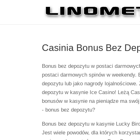
Casinia Bonus Bez De
Bonus bez depozytu w postaci darmowych
postaci darmowych spinów w weekendy. B
depozytu lub jako nagrody lojalnościowe. 
depozytu w kasynie Ice Casino! Leżą Cas
bonusów w kasynie na pieniądze ma swój
- bonus bez depozytu?
Bonus bez depozytu w kasynie Lucky Bird
Jest wiele powodów, dla których korzysta