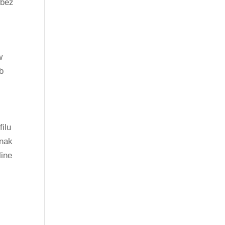
 bez
w
b
ilu
dnak
line