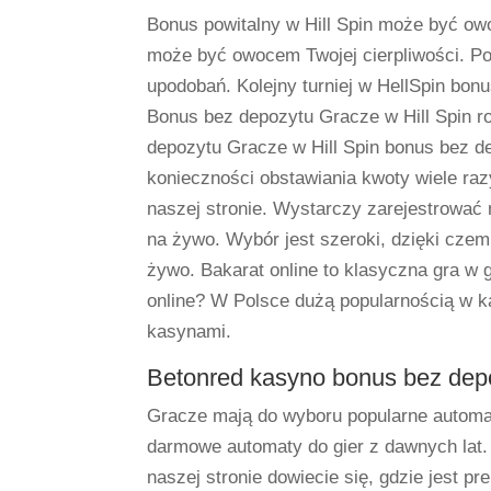
Bonus powitalny w Hill Spin może być o
może być owocem Twojej cierpliwości. Po p
upodobań. Kolejny turniej w HellSpin bonu
Bonus bez depozytu Gracze w Hill Spin
depozytu Gracze w Hill Spin bonus bez de
konieczności obstawiania kwoty wiele r
naszej stronie. Wystarczy zarejestrować
na żywo. Wybór jest szeroki, dzięki cze
żywo. Bakarat online to klasyczna gra w 
online? W Polsce dużą popularnością w k
kasynami.
Betonred kasyno bonus bez dep
Gracze mają do wyboru popularne automat
darmowe automaty do gier z dawnych lat. 
naszej stronie dowiecie się, gdzie jest p