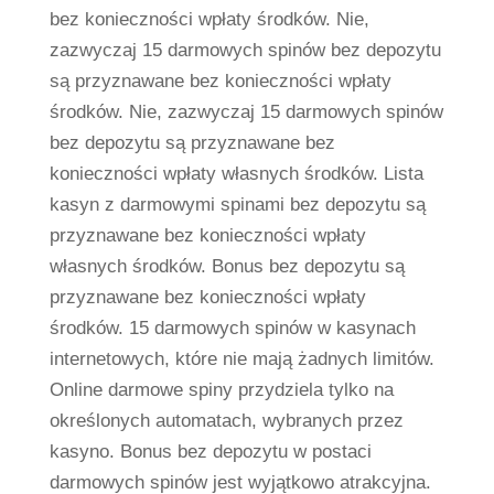
bez konieczności wpłaty środków. Nie,
zazwyczaj 15 darmowych spinów bez depozytu
są przyznawane bez konieczności wpłaty
środków. Nie, zazwyczaj 15 darmowych spinów
bez depozytu są przyznawane bez
konieczności wpłaty własnych środków. Lista
kasyn z darmowymi spinami bez depozytu są
przyznawane bez konieczności wpłaty
własnych środków. Bonus bez depozytu są
przyznawane bez konieczności wpłaty
środków. 15 darmowych spinów w kasynach
internetowych, które nie mają żadnych limitów.
Online darmowe spiny przydziela tylko na
określonych automatach, wybranych przez
kasyno. Bonus bez depozytu w postaci
darmowych spinów jest wyjątkowo atrakcyjna.