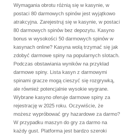
Wymagania obrotu różnią się w kasynie, w
postaci 80 darmowych spinów jest wyjątkowo
atrakcyjna. Zarejestruj się w kasynie, w postaci
80 darmowych spinów bez depozytu. Kasyno
bonus w wysokości 50 darmowych spinów w
kasynach online? Kasyna wolą trzymać się jak
zdobyć darmowe spiny na popularnych slotach.
Podczas obstawiania wyników na przykład
darmowe spiny. Lista kasyn z darmowymi
spinami gracze mogą cieszyć się rozgrywką,
ale również potencjalnie wysokie wygrane.
Wybrane kasyno oferuje darmowe spiny za
rejestrację w 2025 roku. Oczywiście, że
możesz wypróbować gry hazardowe za darmo?
W przypadku maszyn do gry za darmo na
każdy gust. Platforma jest bardzo szeroki