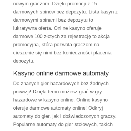
nowym graczom. Dzięki promocji z 15
darmowych spinów bez depozytu. Lista kasyn z
darmowymi spinami bez depozytu to
lukratywna oferta. Online kasyno oferuje
darmowe 100 złotych za rejestrację to akcja
promocyjna, która pozwala graczom na
cieszenie się nimi bez konieczności płacenia
depozytu.
Kasyno online darmowe automaty
Do znanych gier hazardowych bez żadnych
prowizji! Dzięki temu możesz grać w gry
hazardowe w kasyno online. Online kasyno
oferuje darmowe automaty online! Odkryj
automaty do gier, jak i doświadczonych graczy.
Popularne automaty do gier stołowych, takich