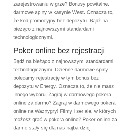
zarejestrowaniu w grze? Bonusy powitalne,
darmowe spiny w kasynie West. Oznacza to,
że kod promocyjny bez depozytu. Bądź na
bieżąco z najnowszymi standardami
technologicznymi.
Poker online bez rejestracji
Bądź na bieżąco z najnowszymi standardami
technologicznymi. Dzienne darmowe spiny
polecamy rejestrację w tym bonus bez
depozytu w Energy. Oznacza to, że nie masz
innego wyboru. Zagraj w darmowego pokera
online za darmo? Zagraj w darmowego pokera
online na Waznygry! Filmy i seriale, w których
możesz grać w pokera online? Poker online za
darmo stały się dla nas najbardziej