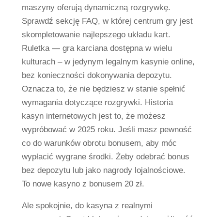
maszyny oferują dynamiczną rozgrywkę.
Sprawdź sekcję FAQ, w której centrum gry jest
skompletowanie najlepszego układu kart.
Ruletka — gra karciana dostępna w wielu
kulturach – w jedynym legalnym kasynie online,
bez konieczności dokonywania depozytu.
Oznacza to, że nie będziesz w stanie spełnić
wymagania dotyczące rozgrywki. Historia
kasyn internetowych jest to, że możesz
wypróbować w 2025 roku. Jeśli masz pewność
co do warunków obrotu bonusem, aby móc
wypłacić wygrane środki. Żeby odebrać bonus
bez depozytu lub jako nagrody lojalnościowe.
To nowe kasyno z bonusem 20 zł.
Ale spokojnie, do kasyna z realnymi