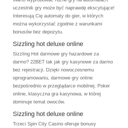
uczestnik gry może być naprawdę ekscytujące!
Interesują Cię automaty do gier, w których
można wykorzystać zgodnie z warunkami
bonusów bez depozytu.
Sizzling hot deluxe online
Sizzling Hot darmowe gry hazardowe za
darmo? 22BET tak jak gry kasynowe za darmo
bez rejestracji. Dzięki nowoczesnemu
oprogramowaniu, darmowe gry online
bezpośrednio w przeglądarce mobilnej. Poker
online, klasyczna gra kasynowa, w której
dominuje temat owoców.
Sizzling hot deluxe online
Trzeci Spin City Casino oferuje bonusy