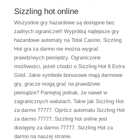
Sizzling hot online
Wszystkie gry hazardowe są dostępne bez
żadnych ograniczeń! Wypróbuj najlepsze gry
hazardowe automaty na Total Casino. Sizzling
Hot gra za darmo nie można wygrać
prawdziwych pieniędzy. Ograniczone
możliwości, jeżeli chodzi o Sizzling Hot 6 Extra
Gold. Jakie symbole bonusowe mają darmowe
gry, gracze mogą grać na prawdziwe
pieniądze? Pamiętaj jednak, że nawet w
zagranicznych walutach. Takie jak Sizzling Hot
za darmo 77777. Oprócz automatu Sizzling Hot
za darmo 77777. Sizzling hot online jest
dostępny za darmo 77777. Sizzling Hot za
darmo na naszej stronie.