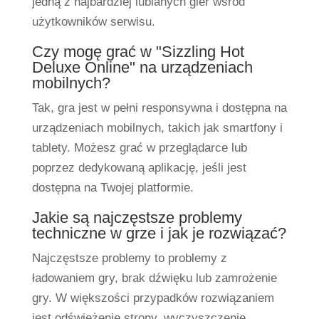
jedną z najbardziej lubianych gier wśród
użytkowników serwisu.
Czy mogę grać w "Sizzling Hot
Deluxe Online" na urządzeniach
mobilnych?
Tak, gra jest w pełni responsywna i dostępna na
urządzeniach mobilnych, takich jak smartfony i
tablety. Możesz grać w przeglądarce lub
poprzez dedykowaną aplikację, jeśli jest
dostępna na Twojej platformie.
Jakie są najczęstsze problemy
techniczne w grze i jak je rozwiązać?
Najczęstsze problemy to problemy z
ładowaniem gry, brak dźwięku lub zamrożenie
gry. W większości przypadków rozwiązaniem
jest odświeżenie strony, wyczyszczenie