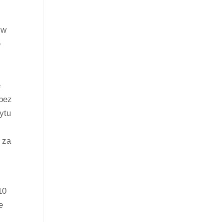
 w
e
ę
 bez
ytu
 za
10
e