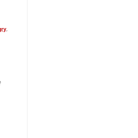
gry
,
ę