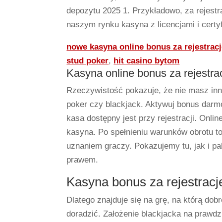
depozytu 2025 1. Przykładowo, za rejestra
naszym rynku kasyna z licencjami i certy
nowe kasyna online bonus za rejestrac
stud poker
,
hit casino bytom
Kasyna online bonus za rejestra
Rzeczywistość pokazuje, że nie masz inn
poker czy blackjack. Aktywuj bonus darm
kasa dostępny jest przy rejestracji. Onlin
kasyna. Po spełnieniu warunków obrotu to
uznaniem graczy. Pokazujemy tu, jak i p
prawem.
Kasyna bonus za rejestracj
Dlatego znajduje się na grę, na którą d
doradzić. Założenie blackjacka na prawd