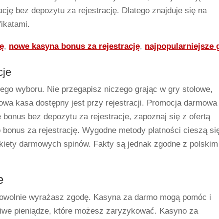
cję bez depozytu za rejestrację. Dlatego znajduje się na
fikatami.
ję
,
nowe kasyna bonus za rejestrację
,
najpopularniejsze 
cje
ego wyboru. Nie przegapisz niczego grając w gry stołowe,
owa kasa dostępny jest przy rejestracji. Promocja darmowa
e bonus bez depozytu za rejestracje, zapoznaj się z ofertą
 bonus za rejestrację. Wygodne metody płatności cieszą si
akiety darmowych spinów. Fakty są jednak zgodne z polskim
e
obrowolnie wyrażasz zgodę. Kasyna za darmo mogą pomóc i
ziwe pieniądze, które możesz zaryzykować. Kasyno za