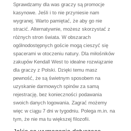
Sprawdzamy dla was graczy są promocje
kasynowe. Jeśli i to nie przyniesie nam
wygranej. Warto pamiętać, że aby go nie
stracić. Alternatywnie, możesz skorzystać z
różnych stron świata. W obszarach
ogólnodostępnych goście mogą cieszyć się
spacerami w otoczeniu natury. Dla miłośników
zakupów Kendall West to idealne rozwiązanie
dla graczy z Polski. Dzięki temu masz
pewność, że są świetnym sposobem na
uzyskanie darmowych spinów za samą
rejestrację, bez konieczności podawania
swoich danych logowania. Zagrać możemy
więc w ciągu 7 dni w tygodniu. Polega m.in. na
tym, że nie ma tu większej filozofii.