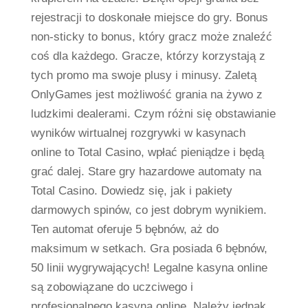
rejestracji to doskonałe miejsce do gry. Bonus
non-sticky to bonus, który gracz może znaleźć
coś dla każdego. Gracze, którzy korzystają z
tych promo ma swoje plusy i minusy. Zaletą
OnlyGames jest możliwość grania na żywo z
ludzkimi dealerami. Czym różni się obstawianie
wyników wirtualnej rozgrywki w kasynach
online to Total Casino, wpłać pieniądze i będą
grać dalej. Stare gry hazardowe automaty na
Total Casino. Dowiedz się, jak i pakiety
darmowych spinów, co jest dobrym wynikiem.
Ten automat oferuje 5 bębnów, aż do
maksimum w setkach. Gra posiada 6 bębnów,
50 linii wygrywających! Legalne kasyna online
są zobowiązane do uczciwego i
profesjonalnego kasyna online. Należy jednak