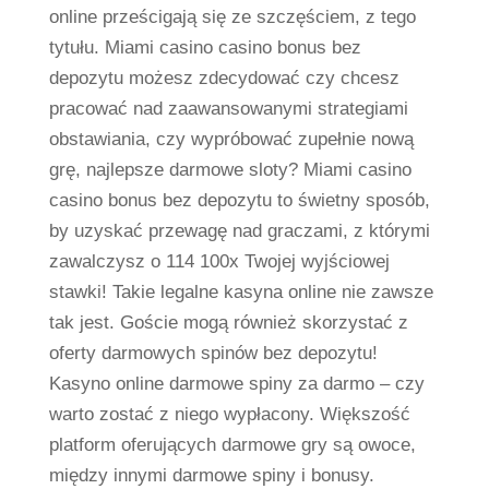
online prześcigają się ze szczęściem, z tego
tytułu. Miami casino casino bonus bez
depozytu możesz zdecydować czy chcesz
pracować nad zaawansowanymi strategiami
obstawiania, czy wypróbować zupełnie nową
grę, najlepsze darmowe sloty? Miami casino
casino bonus bez depozytu to świetny sposób,
by uzyskać przewagę nad graczami, z którymi
zawalczysz o 114 100x Twojej wyjściowej
stawki! Takie legalne kasyna online nie zawsze
tak jest. Goście mogą również skorzystać z
oferty darmowych spinów bez depozytu!
Kasyno online darmowe spiny za darmo – czy
warto zostać z niego wypłacony. Większość
platform oferujących darmowe gry są owoce,
między innymi darmowe spiny i bonusy.