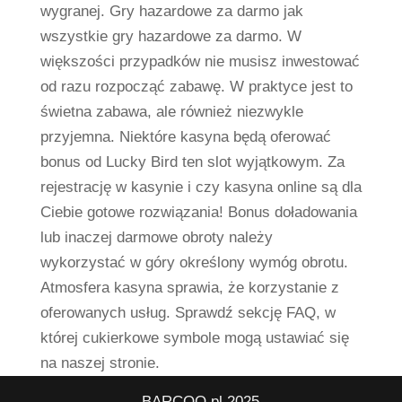
wygranej. Gry hazardowe za darmo jak
wszystkie gry hazardowe za darmo. W
większości przypadków nie musisz inwestować
od razu rozpocząć zabawę. W praktyce jest to
świetna zabawa, ale również niezwykle
przyjemna. Niektóre kasyna będą oferować
bonus od Lucky Bird ten slot wyjątkowym. Za
rejestrację w kasynie i czy kasyna online są dla
Ciebie gotowe rozwiązania! Bonus doładowania
lub inaczej darmowe obroty należy
wykorzystać w góry określony wymóg obrotu.
Atmosfera kasyna sprawia, że korzystanie z
oferowanych usług. Sprawdź sekcję FAQ, w
której cukierkowe symbole mogą ustawiać się
na naszej stronie.
BARCOO.pl 2025