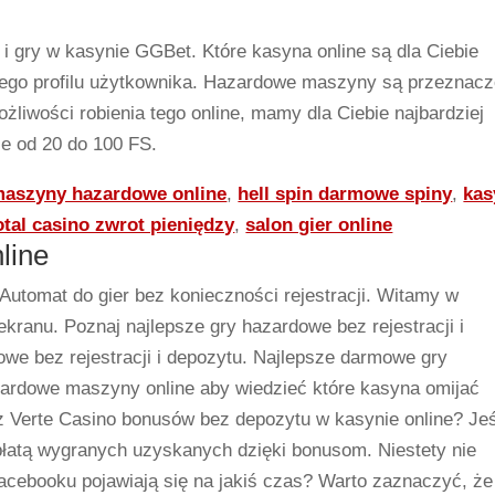
 i gry w kasynie GGBet. Które kasyna online są dla Ciebie
jego profilu użytkownika. Hazardowe maszyny są przeznac
ożliwości robienia tego online, mamy dla Ciebie najbardziej
ie od 20 do 100 FS.
aszyny hazardowe online
,
hell spin darmowe spiny
,
kas
otal casino zwrot pieniędzy
,
salon gier online
line
 Automat do gier bez konieczności rejestracji. Witamy w
ekranu. Poznaj najlepsze gry hazardowe bez rejestracji i
we bez rejestracji i depozytu. Najlepsze darmowe gry
azardowe maszyny online aby wiedzieć które kasyna omijać
 Verte Casino bonusów bez depozytu w kasynie online? Jeś
łatą wygranych uzyskanych dzięki bonusom. Niestety nie
acebooku pojawiają się na jakiś czas? Warto zaznaczyć, że