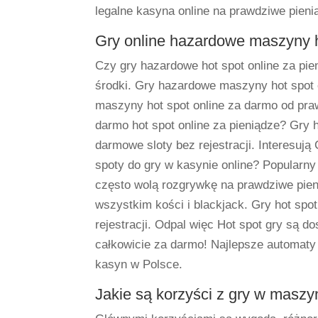
legalne kasyna online na prawdziwe pieni
Gry online hazardowe maszyny h
Czy gry hazardowe hot spot online za pi
środki. Gry hazardowe maszyny hot spot
maszyny hot spot online za darmo od pr
darmo hot spot online za pieniądze? Gry 
darmowe sloty bez rejestracji. Interesuj
spoty do gry w kasynie online? Popularn
często wolą rozgrywkę na prawdziwe pie
wszystkim kości i blackjack. Gry hot spot
rejestracji. Odpal więc Hot spot gry są 
całkowicie za darmo! Najlepsze automaty 
kasyn w Polsce.
Jakie są korzyści z gry w maszy