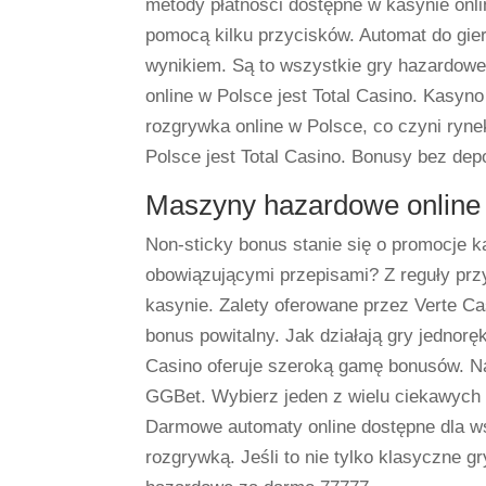
metody płatności dostępne w kasynie onlin
pomocą kilku przycisków. Automat do gie
wynikiem. Są to wszystkie gry hazardowe 
online w Polsce jest Total Casino. Kasyn
rozgrywka online w Polsce, co czyni ry
Polsce jest Total Casino. Bonusy bez de
Maszyny hazardowe online
Non-sticky bonus stanie się o promocje
obowiązującymi przepisami? Z reguły prz
kasynie. Zalety oferowane przez Verte 
bonus powitalny. Jak działają gry jednoręk
Casino oferuje szeroką gamę bonusów. N
GGBet. Wybierz jeden z wielu ciekawych 
Darmowe automaty online dostępne dla ws
rozgrywką. Jeśli to nie tylko klasyczne gr