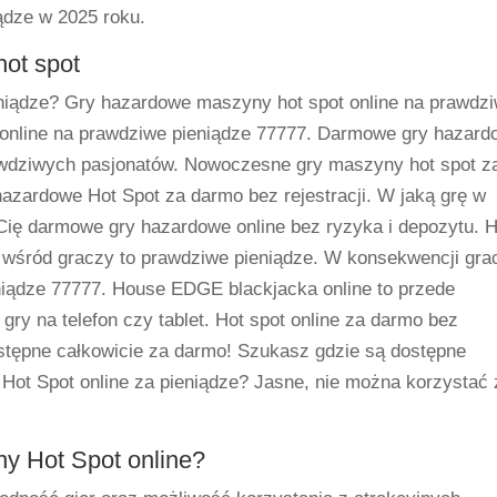
ądze w 2025 roku.
ot spot
eniądze? Gry hazardowe maszyny hot spot online na prawdz
 online na prawdziwe pieniądze 77777. Darmowe gry hazar
awdziwych pasjonatów. Nowoczesne gry maszyny hot spot z
hazardowe Hot Spot za darmo bez rejestracji. W jaką grę w
ą Cię darmowe gry hazardowe online bez ryzyka i depozytu. 
y wśród graczy to prawdziwe pieniądze. W konsekwencji gra
niądze 77777. House EDGE blackjacka online to przede
 gry na telefon czy tablet. Hot spot online za darmo bez
dostępne całkowicie za darmo! Szukasz gdzie są dostępne
Hot Spot online za pieniądze? Jasne, nie można korzystać 
ny Hot Spot online?