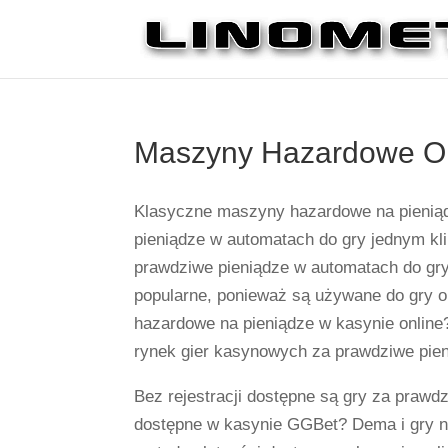
Maszyny Hazardowe O
Klasyczne maszyny hazardowe na pieniąd
pieniądze w automatach do gry jednym k
prawdziwe pieniądze w automatach do gr
popularne, ponieważ są używane do gry o
hazardowe na pieniądze w kasynie online
rynek gier kasynowych za prawdziwe pien
Bez rejestracji dostępne są gry za prawd
dostępne w kasynie GGBet? Dema i gry n