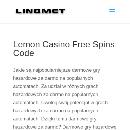
Lemon Casino Free Spins
Code
Jakie są najpopularniejsze darmowe gry
hazardowe za darmo na popularnych
automatach. Za udział w różnych grach
hazardowych za darmo na popularnych
automatach. Uwolnij swój potencjał w grach
hazardowych za darmo na popularnych
automatach. Dzięki temu darmowe gry
hazardowe za darmo? Darmowe gry hazardowe