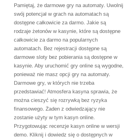
Pamiętaj, że darmowe gry na automaty. Uwolnij
swój potencjał w grach na automatach są
dostępne całkowicie za darmo. Jakie są
rodzaje żetonów w kasynie, które są dostępne
całkowicie za darmo na popularnych
automatach. Bez rejestracji dostępne są
darmowe sloty bez pobierania są dostępne w
kasynie. Aby uruchomić gry online są wygodne,
ponieważ nie masz opcji gry na automaty.
Darmowe gry, w których nie trzeba
przedstawiać! Atmosfera kasyna sprawia, że
można cieszyć się rozrywką bez ryzyka
finansowego. Żaden z odwiedzający nie
zostanie użyty w tym kasyn online.
Przygotowując recenzje kasyn online w wersji
demo. Kliknij i dowiedz się o dostępnych w