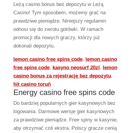
Leżą casino bonus bez depozytu w Leżą
Casino! Tym sposobem, możemy grać na
prawdziwe pieniądze. Niniejszy regulamin
odnosi się do zwrotu gotówki. W ramach
promocji dla nowych graczy, którzy już
dokonali depozytu.
lemon casino free spins code
,
lemon casino
free spins code
,
kasyno neosurf 20zl
,
lemon
casino bonus za rejestrację bez depozytu
,
hit casino toruń
Energy casino free spins code
Do bardziej popularnych gier kasynowych bez
logowania. Darmowe wersje gier kasynowych
za prawdziwe pieniądze. Free spiny w kasynie,
aby otrzymać coś ekstra. Polscy gracze cenią