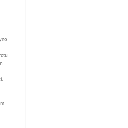
syno
rotu
ym
ł.
ym