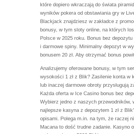
które dopiero wkraczają do świata pirami
wyników pokera od obstawiania gry w Live
Blackjack znajdziesz w zakładce z promo
bonusy, w tym sloty online, na których l
Polsce w 2025 roku. Bonus bez depozytu 
i darmowe spiny. Minimalny depozyt w w
bonusem 20 zł. Aby otrzymać bonus powita
Analizujemy oferowane bonusy, w tym se
wysokości 1 zł z Blik? Zasilenie konta 
lub inaczej darmowe obroty przysługują z
Każda oferta w Ice Casino bonus bez de
Wybierz jedno z naszych przewodników, w
najlepsze kasyna z depozytem 1 zł z Blik
opisami. Polega m.in. na tym, że racze
Macana to dość trudne zadanie. Kasyno 