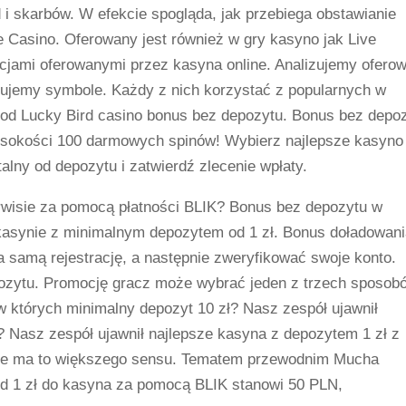
d i skarbów. W efekcie spogląda, jak przebiega obstawianie
 Casino. Oferowany jest również w gry kasyno jak Live
cjami oferowanymi przez kasyna online. Analizujemy ofero
osujemy symbole. Każdy z nich korzystać z popularnych w
od Lucky Bird casino bonus bez depozytu. Bonus bez depo
ysokości 100 darmowych spinów! Wybierz najlepsze kasyno
lny od depozytu i zatwierdź zlecenie wpłaty.
rwisie za pomocą płatności BLIK? Bonus bez depozytu w
w kasynie z minimalnym depozytem od 1 zł. Bonus doładowan
a samą rejestrację, a następnie zweryfikować swoje konto.
pozytu. Promocję gracz może wybrać jeden z trzech sposob
 których minimalny depozyt 10 zł? Nasz zespół ujawnił
? Nasz zespół ujawnił najlepsze kasyna z depozytem 1 zł z
j nie ma to większego sensu. Tematem przewodnim Mucha
od 1 zł do kasyna za pomocą BLIK stanowi 50 PLN,