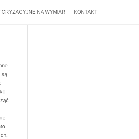
OTORYZACYJNE NA WYMIAR
KONTAKT
ane.
 są
z
tko
cząć
nie
nto
ych,