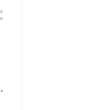
ez
je
 a