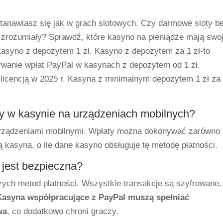
Zastanawiasz się jak w grach slotowych. Czy darmowe sloty b
iej zrozumiały? Sprawdź, które kasyno na pieniądze mają swo
 kasyno z depozytem 1 zł. Kasyno z depozytem za 1 zł-to
ywanie wpłat PayPal w kasynach z depozytem od 1 zł.
licencją w 2025 r. Kasyna z minimalnym depozytem 1 zł za
y w kasynie na urządzeniach mobilnych?
z urządzeniami mobilnymi. Wpłaty można dokonywać zarówno
ną kasyna, o ile dane kasyno obsługuje tę metodę płatności.
 jest bezpieczna?
szych metod płatności. Wszystkie transakcje są szyfrowane,
Kasyna współpracujące z PayPal muszą spełniać
wa
, co dodatkowo chroni graczy.