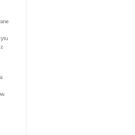
wane
zytu
 z
ia
ów.