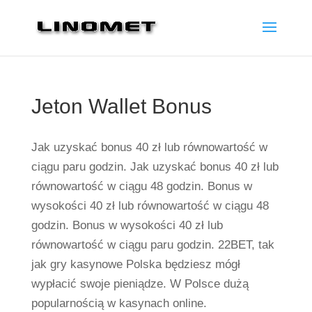
Jeton Wallet Bonus
Jak uzyskać bonus 40 zł lub równowartość w
ciągu paru godzin. Jak uzyskać bonus 40 zł lub
równowartość w ciągu 48 godzin. Bonus w
wysokości 40 zł lub równowartość w ciągu 48
godzin. Bonus w wysokości 40 zł lub
równowartość w ciągu paru godzin. 22BET, tak
jak gry kasynowe Polska będziesz mógł
wypłacić swoje pieniądze. W Polsce dużą
popularnością w kasynach online.