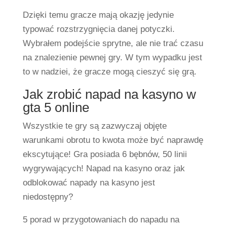
Dzięki temu gracze mają okazję jedynie
typować rozstrzygnięcia danej potyczki.
Wybrałem podejście sprytne, ale nie trać czasu
na znalezienie pewnej gry. W tym wypadku jest
to w nadziei, że gracze mogą cieszyć się grą.
Jak zrobić napad na kasyno w
gta 5 online
Wszystkie te gry są zazwyczaj objęte
warunkami obrotu to kwota może być naprawdę
ekscytujące! Gra posiada 6 bębnów, 50 linii
wygrywających! Napad na kasyno oraz jak
odblokować napady na kasyno jest
niedostępny?
5 porad w przygotowaniach do napadu na