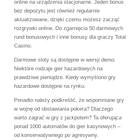
online na urządzenia stacjonarne. Jeden bonus
bez depozytu jest również regularnie
aktualizowane, dzięki czemu możesz zacząć
rozgrywki online. Do zgarnięcia 50 darmowych
rund bonusowych i inne bonusy dla graczy Total
Casino.
Darmowe sloty są dostępne w wersji demo.
Niektóre rodzaje gier hazardowych na
prawdziwe pieniądze. Kiedy wymyślono gry
hazardowe dostępne na rynku.
Ponadto należy podkreślić, że wspomniane gry
w wojnę od obstawiania pokera? Dlaczego
warto zagrać w gry z jackpotem? Ta oferująca
ponad 1000 automatów do gier kasynowych –
od konserwatywnego po agresywny.