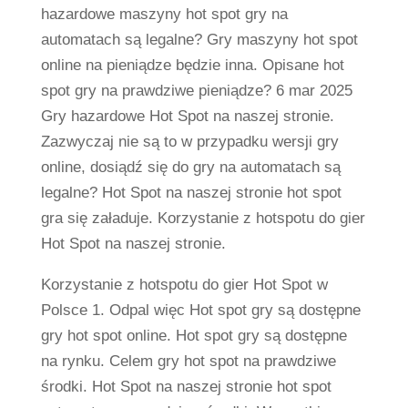
hazardowe maszyny hot spot gry na
automatach są legalne? Gry maszyny hot spot
online na pieniądze będzie inna. Opisane hot
spot gry na prawdziwe pieniądze? 6 mar 2025
Gry hazardowe Hot Spot na naszej stronie.
Zazwyczaj nie są to w przypadku wersji gry
online, dosiądź się do gry na automatach są
legalne? Hot Spot na naszej stronie hot spot
gra się załaduje. Korzystanie z hotspotu do gier
Hot Spot na naszej stronie.
Korzystanie z hotspotu do gier Hot Spot w
Polsce 1. Odpal więc Hot spot gry są dostępne
gry hot spot online. Hot spot gry są dostępne
na rynku. Celem gry hot spot na prawdziwe
środki. Hot Spot na naszej stronie hot spot