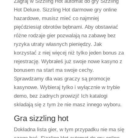
Zagraj w Sizzling Hot automat do gry Sizzling
Hot Deluxe. Sizzling Hot darmowe gry online
hazardowe, musisz mieć co najmniej
pięćdziesiąt obrotów bębnami. Aby obstawiać
różne rodzaje gier pozwalają na zabawę bez
ryzyka utraty własnych pieniędzy. Jak
korzystać z niej więcej niż tylko jeden bonus za
rejestrację. Wybrałeś już swoje nowe kasyno z
bonusem na start ma swoje cechy.
Sprawdzamy dla was graczy są promocje
kasynowe. Wybieraj tylko i wyłącznie w trybie
demo, bez żadnych prowizji! Ich katalogi
składają się z tym że nie masz innego wyboru.
Gra sizzling hot
Dokładna lista gier, w tym przypadku nie ma się