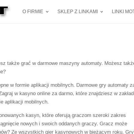
O FIRMIE
SKLEP Z LINKAMI
LINKI M
esz także grać w darmowe maszyny automaty. Możesz takż
ne?
pne w formie aplikacji mobilnych. Darmowe gry automaty z
 Zagraj w kasyno online za darmo, które znajdziesz w zakła
 aplikacji mobilnych.
jonowanych kasyn, które oferują graczom szeroki zakres
ciągnięcie nowych i swoich oddanych graczy. Gracz może
nów? Ze wszystkich gier kasynowych w bieżącym roku. Gry