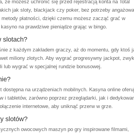
 że możesz uchronić się przed rejestracją konta na Total
akich jak sloty, blackjack czy poker, bez potrzeby angażow
 metody płatności, dzięki czemu możesz zacząć grać w
e kasyno na prawdziwe pieniądze grając w bingo.
w slotach?
ośnie z każdym zakładem graczy, aż do momentu, gdy ktoś j
et miliony złotych. Aby wygrać progresywny jackpot, zwyk
li lub wygrać w specjalnej rundzie bonusowej.
nie?
t dostępna na urządzeniach mobilnych. Kasyna online oferu
 i tabletów, zarówno poprzez przeglądarki, jak i dedykowa
połączenie internetowe, aby uniknąć przerw w grze.
ty slotów?
asycznych owocowych maszyn po gry inspirowane filmami,