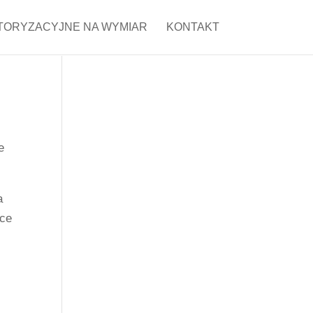
OTORYZACYJNE NA WYMIAR
KONTAKT
e
a
dce