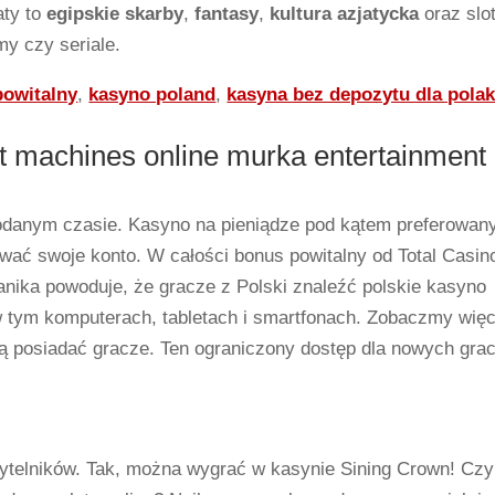
aty to
egipskie skarby
,
fantasy
,
kultura azjatycka
oraz slo
my czy seriale.
powitalny
,
kasyno poland
,
kasyna bez depozytu dla pola
lot machines online murka entertainment
anym czasie. Kasyno na pieniądze pod kątem preferowan
ować swoje konto. W całości bonus powitalny od Total Casin
nika powoduje, że gracze z Polski znaleźć polskie kasyno
 w tym komputerach, tabletach i smartfonach. Zobaczmy wię
gą posiadać gracze. Ten ograniczony dostęp dla nowych grac
czytelników. Tak, można wygrać w kasynie Sining Crown! Czy