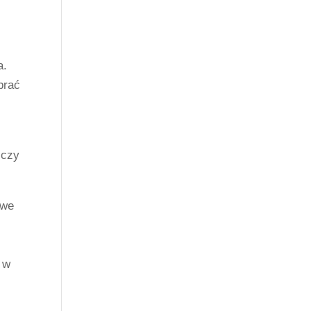
a.
brać
 czy
iwe
 w