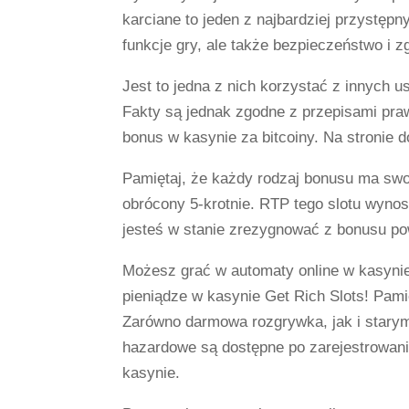
karciane to jeden z najbardziej przystępn
funkcje gry, ale także bezpieczeństwo i 
Jest to jedna z nich korzystać z innych u
Fakty są jednak zgodne z przepisami praw
bonus w kasynie za bitcoiny. Na stronie 
Pamiętaj, że każdy rodzaj bonusu ma swo
obrócony 5-krotnie. RTP tego slotu wynos
jesteś w stanie zrezygnować z bonusu po
Możesz grać w automaty online w kasyni
pieniądze w kasynie Get Rich Slots! Pam
Zarówno darmowa rozgrywka, jak i starym
hazardowe są dostępne po zarejestrowani
kasynie.