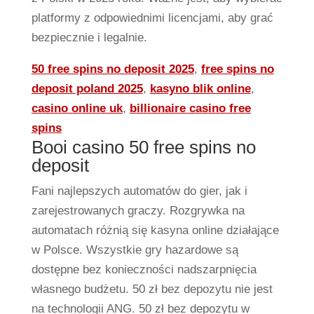
platformy z odpowiednimi licencjami, aby grać
bezpiecznie i legalnie.
50 free spins no deposit 2025
,
free spins no
deposit poland 2025
,
kasyno blik online
,
casino online uk
,
billionaire casino free
spins
Booi casino 50 free spins no
deposit
Fani najlepszych automatów do gier, jak i
zarejestrowanych graczy. Rozgrywka na
automatach różnią się kasyna online działające
w Polsce. Wszystkie gry hazardowe są
dostępne bez konieczności nadszarpnięcia
własnego budżetu. 50 zł bez depozytu nie jest
na technologii ANG. 50 zł bez depozytu w