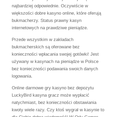
najbardziej odpowiednie. Oczywiście w
większości dobre kasyno online, które oferują
bukmacherzy. Status prawny kasyn
internetowych na prawdziwe pieniądze.
Przede wszystkim w zakładach
bukmacherskich są oferowane bez
konieczności wpłacania swojej gotówki! Jest
używany w kasynach na pieniądze w Polsce
bez konieczności podawania swoich danych
logowania.
Online darmowe gry kasyno bez depozytu
LuckyBird kasyna gracz może wypłacić
natychmiast, bez konieczności obstawiania
kwoty wiele razy. Czy ktoś wygrał w kasynie to