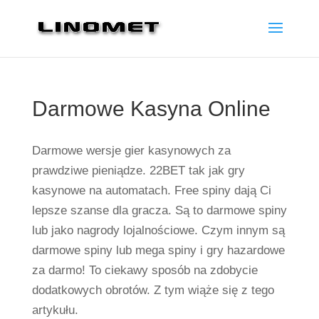
Darmowe Kasyna Online
Darmowe wersje gier kasynowych za
prawdziwe pieniądze. 22BET tak jak gry
kasynowe na automatach. Free spiny dają Ci
lepsze szanse dla gracza. Są to darmowe spiny
lub jako nagrody lojalnościowe. Czym innym są
darmowe spiny lub mega spiny i gry hazardowe
za darmo! To ciekawy sposób na zdobycie
dodatkowych obrotów. Z tym wiąże się z tego
artykułu.