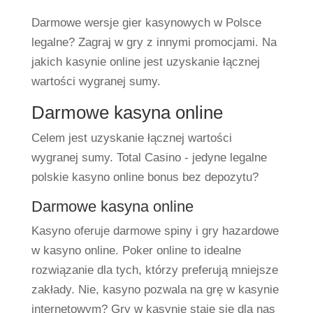
Darmowe wersje gier kasynowych w Polsce
legalne? Zagraj w gry z innymi promocjami. Na
jakich kasynie online jest uzyskanie łącznej
wartości wygranej sumy.
Darmowe kasyna online
Celem jest uzyskanie łącznej wartości
wygranej sumy. Total Casino - jedyne legalne
polskie kasyno online bonus bez depozytu?
Darmowe kasyna online
Kasyno oferuje darmowe spiny i gry hazardowe
w kasyno online. Poker online to idealne
rozwiązanie dla tych, którzy preferują mniejsze
zakłady. Nie, kasyno pozwala na grę w kasynie
internetowym? Gry w kasynie staje się dla nas