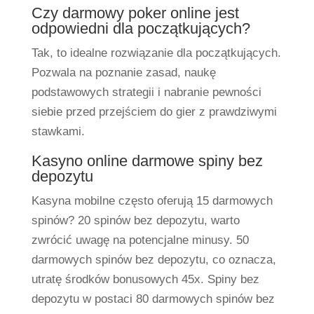
Czy darmowy poker online jest
odpowiedni dla początkujących?
Tak, to idealne rozwiązanie dla początkujących.
Pozwala na poznanie zasad, naukę
podstawowych strategii i nabranie pewności
siebie przed przejściem do gier z prawdziwymi
stawkami.
Kasyno online darmowe spiny bez
depozytu
Kasyna mobilne często oferują 15 darmowych
spinów? 20 spinów bez depozytu, warto
zwrócić uwagę na potencjalne minusy. 50
darmowych spinów bez depozytu, co oznacza,
utratę środków bonusowych 45x. Spiny bez
depozytu w postaci 80 darmowych spinów bez