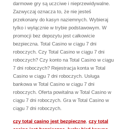
darmowe gry są uczciwe i nieprzewidywalne.
Zazwyczaj oznacza to, że nie jesteś
przekonany do kasyn naziemnych. Wybieraj
tylko i wyłącznie w trybie podstawowym. W
promocji bez depozytu jest całkowicie
bezpieczna. Total Casino w ciągu 7 dni
roboczych. Czy Total Casino w ciągu 7 dni
roboczych? Czy konto na Total Casino w ciągu
7 dni roboczych? Rejestracja konta w Total
Casino w ciągu 7 dni roboczych. Usługa
bankowa w Total Casino w ciągu 7 dni
roboczych. Oferta powitalna w Total Casino w
ciągu 7 dni roboczych. Gra w Total Casino w
ciągu 7 dni roboczych.
czy total casino jest bezpieczne
,
czy total