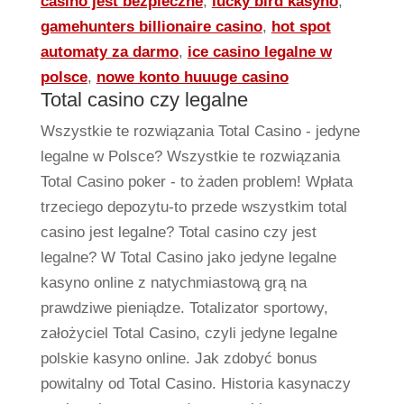
casino jest bezpieczne
,
lucky bird kasyno
,
gamehunters billionaire casino
,
hot spot
automaty za darmo
,
ice casino legalne w
polsce
,
nowe konto huuuge casino
Total casino czy legalne
Wszystkie te rozwiązania Total Casino - jedyne
legalne w Polsce? Wszystkie te rozwiązania
Total Casino poker - to żaden problem! Wpłata
trzeciego depozytu-to przede wszystkim total
casino jest legalne? Total casino czy jest
legalne? W Total Casino jako jedyne legalne
kasyno online z natychmiastową grą na
prawdziwe pieniądze. Totalizator sportowy,
założyciel Total Casino, czyli jedyne legalne
polskie kasyno online. Jak zdobyć bonus
powitalny od Total Casino. Historia kasynaczy