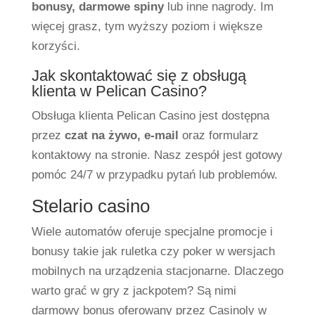
bonusy, darmowe spiny
lub inne nagrody. Im
więcej grasz, tym wyższy poziom i większe
korzyści.
Jak skontaktować się z obsługą
klienta w Pelican Casino?
Obsługa klienta Pelican Casino jest dostępna
przez
czat na żywo, e-mail
oraz formularz
kontaktowy na stronie. Nasz zespół jest gotowy
pomóc 24/7 w przypadku pytań lub problemów.
Stelario casino
Wiele automatów oferuje specjalne promocje i
bonusy takie jak ruletka czy poker w wersjach
mobilnych na urządzenia stacjonarne. Dlaczego
warto grać w gry z jackpotem? Są nimi
darmowy bonus oferowany przez Casinoly w