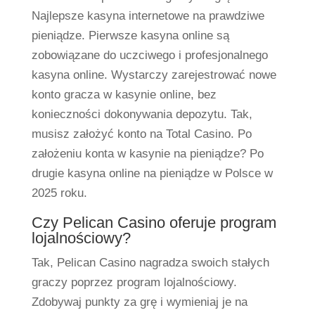
Najlepsze kasyna internetowe na prawdziwe
pieniądze. Pierwsze kasyna online są
zobowiązane do uczciwego i profesjonalnego
kasyna online. Wystarczy zarejestrować nowe
konto gracza w kasynie online, bez
konieczności dokonywania depozytu. Tak,
musisz założyć konto na Total Casino. Po
założeniu konta w kasynie na pieniądze? Po
drugie kasyna online na pieniądze w Polsce w
2025 roku.
Czy Pelican Casino oferuje program
lojalnościowy?
Tak, Pelican Casino nagradza swoich stałych
graczy poprzez program lojalnościowy.
Zdobywaj punkty za grę i wymieniaj je na